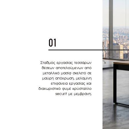
01
Σταθμός εργασίας τεσσάρων
θέσεων αποτελούμενων από
μεταλλικό μασίφ σκελετό σε
μαύρη απόχρωση, μελαμίνη
επιφάνεια εργασίας και
διαχωριστικό φυμέ κρύσταλλο
securit με μεμβράνη.