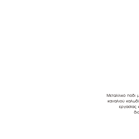
Μεταλλικό πόδι 
καναλιού καλωδί
εργασίας κ
δι