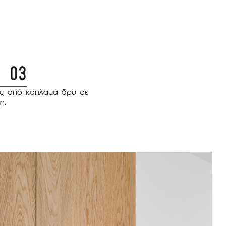
03
ας από καπλαμά δρυ σε
η.