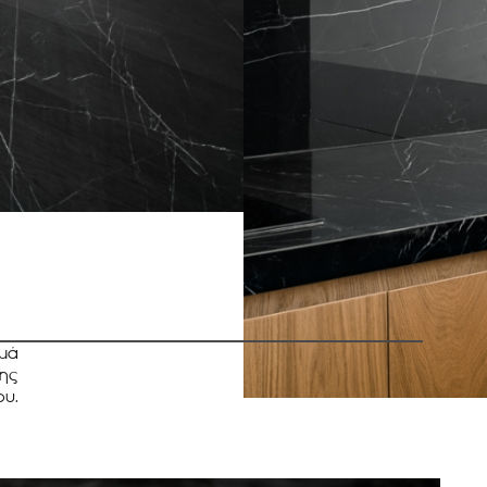
μά
ης
υ.