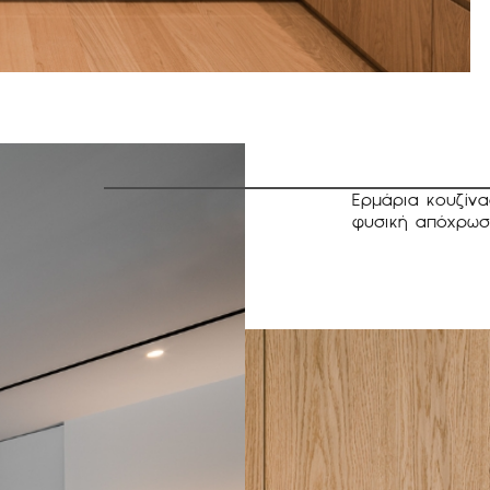
Ερμάρια κουζίν
φυσική απόχρωσ