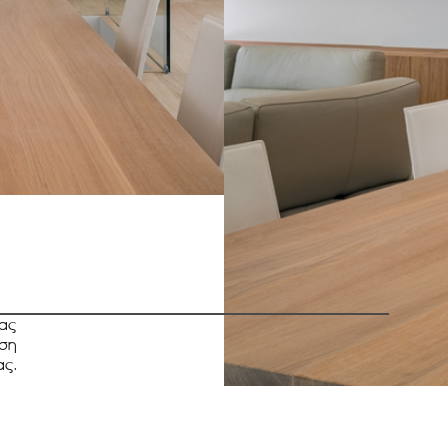
ας
ση
ας.