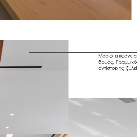
Μασίφ επιφάνεια
δρυός. Γραμμικό
αντίστοιχης ξυλεί